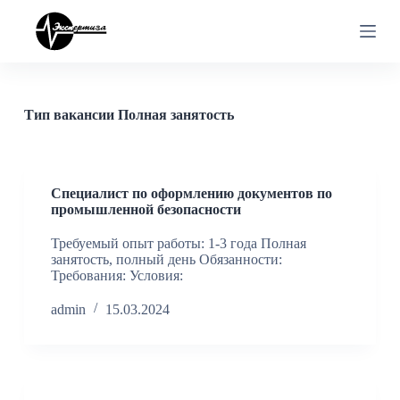
П
е
р
е
й
т
и
Тип вакансии
Полная занятость
к
с
у
т
и
Специалист по оформлению документов по
промышленной безопасности
Требуемый опыт работы: 1-3 года Полная
занятость, полный день Обязанности:
Требования: Условия:
admin
15.03.2024